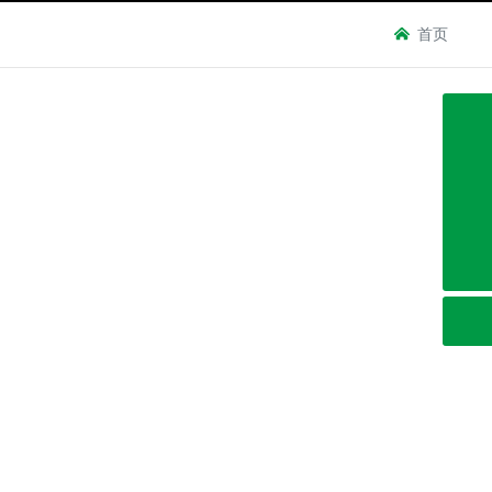
首页
0632-8999286
0632-8999191
0632-8999262
sdjienuo@163.com