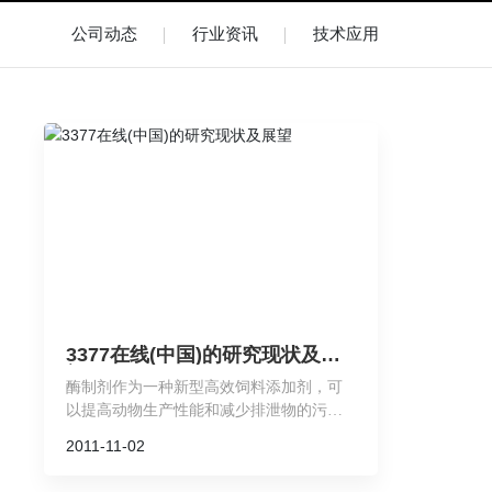
公司动态
行业资讯
技术应用
3377在线(中国)的研究现状及展
望
酶制剂作为一种新型高效饲料添加剂，可
以提高动物生产性能和减少排泄物的污
染，同时也为开辟新的饲料资源、降低饲
2011-11-02
料生产成本提供了行之有效的途径，并为
饲料工业高效环保、节粮和可持续发展提