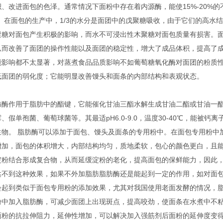
、改进面包的色泽。通常情况下面粉中存在着内源酶，能使15%-20%的
%。在面包的生产中，1/3的水分是面团中的戊聚糖吸收，由于它们的高水
聚糖对面包产生积极的影响，而水不可浸出性木聚糖对面包质量有损害。
从而改善了面团的操作性能以及面团的稳定性，增大了成品体积，提高了
能影响都不太显著，对蒸煮食品品质影响不如葡萄糖氧化酶对面团的粉质
低面团的弱化度；它能明显改善馒头和面条的内部结构和表观状态。
酶作用于脂肪中的酯键，它能催化甘油三酯水解生成甘油二酯或甘油一
单孢菌、葡萄球菌等。其最适pH6.0-9.0，温度30-40℃，能被钙离
物。 脂肪酶可以添加于面包、馒头及面条的专用粉中。在面包专用粉中
增加，面包的体积增大，内部结构均匀，质地柔软，包心的颜色更白，且
淀粉结合形成复合物，从而延缓淀粉的老化，提高面包的保鲜能力，因此
达不到这种效果，如果不外加脂肪脂肪酶还是能起到一定的作用，如对面
会起到类似于面包专用粉的添加效果，尤其对我国使用老面发酵的情况，
粉中加入脂肪酶，可减少面团上出现斑点，提高咬劲，使面条在水煮中不
面粉的抗拉伸阻力，延伸性增加，可以解决加入强筋剂后面粉的延伸度变