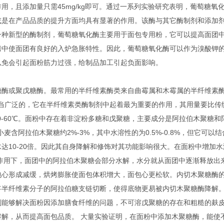
，且添加量只需45mg/kg即可。通过一系列实验研究表明，葡萄糖氧
或是在产品品质的提升方面均具有显著的作用。该酶与其它酶制剂和添加
一种新型的酶制剂，葡萄糖氧化酶主要用于面包专用粉，它可以提高面团
烤中使面团有良好的入炉急胀特性。因此，葡萄糖氧化酶可以作为溴酸钾
以免会引起面粉筋力过强，给制品加工引起负面影响。
酶或聚戊糖酶。最常用的半纤维素酶类来自曲霉属和木霉属的半纤维素
相当广泛的，它在半纤维素类酶制剂中起着最为重要的作用，其用量要比传
50-60℃。面粉中存在着非淀粉多糖和戊聚糖，主要成分是阿拉伯木聚糖和
麦含阿拉伯木聚糖约2%-3%，其中水溶性的为0.5%-0.8%，但它可以结
达10-20倍。因此其自身降解和修饰对其功能影响很大。在面粉中增加水
作用下，面团中的阿拉伯木聚糖会部分水解，水分就从面团中逐渐释放出
包心形成减缓，烘烤膨胀使面包体积增大，面包心更松软。内切木聚糖酶
将半纤维素分子的阿拉伯糖支链切断，使得底物更易被内切木聚糖酶降解
剂能够解决面粉因添加膳食纤维的问题，不可溶戊聚糖的存在和粗糙的麸
解，从而提高面包品质。 大量实验证明，在面粉中添加木聚糖酶，能使