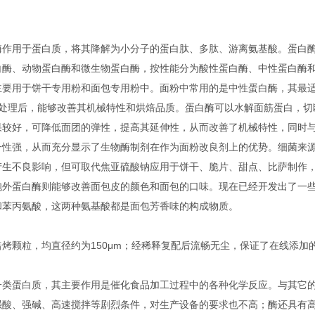
作用于蛋白质，将其降解为小分子的蛋白肽、多肽、游离氨基酸。蛋白
白酶、动物蛋白酶和微生物蛋白酶，按性能分为酸性蛋白酶、中性蛋白酶
要用于饼干专用粉和面包专用粉中。面粉中常用的是中性蛋白酶，其最适
蛋白酶处理后，能够改善其机械特性和烘焙品质。蛋白酶可以水解面筋蛋白，切
果较好，可降低面团的弹性，提高其延伸性，从而改善了机械特性，同时
一性强，从而充分显示了生物酶制剂在作为面粉改良剂上的优势。细菌来
产生不良影响，但可取代焦亚硫酸钠应用于饼干、脆片、甜点、比萨制作
胞外蛋白酶则能够改善面包皮的颜色和面包的口味。现在已经开发出了一
和苯丙氨酸，这两种氨基酸都是面包芳香味的构成物质。
烤颗粒，均直径约为150μm；经稀释复配后流畅无尘，保证了在线添加
一类蛋白质，其主要作用是催化食品加工过程中的各种化学反应。与其它
强酸、强碱、高速搅拌等剧烈条件，对生产设备的要求也不高；酶还具有