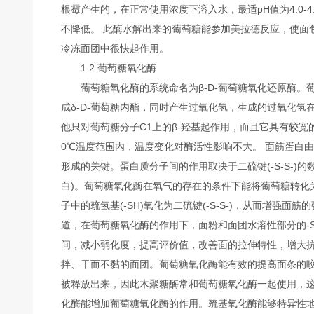
根霉产生的，在正常使用浓度下溶入水，最适pH值为4.0-4.
不降低。 此酶水解出来的葡萄糖能参加美拉德反应，使面
冷冻面团中很快起作用。
1.2 葡萄糖氧化酶
葡萄糖氧化酶的系统命名为β-D-葡萄糖氧化还原酶。
成δ-D-葡萄糖内酯，同时产生过氧化氢，生成的过氧化氢
他只对葡萄糖分子C1上的β-羟基起作用，而且它具有较宽的p
0℃温度范围内，温度变化对酶活性影响不大。 面筋蛋白
形成的关键。蛋白质分子间的作用取决于二硫键(-S-S-)
白)。葡萄糖氧化酶在氧气的存在的条件下能将葡萄糖转化
子中的巯氢基(-SH)氧化为二硫键(-S-S-)，从而增强
道，在葡萄糖氧化酶的作用下，面粉和面团水溶性部分的-
间，减小弱化度，提高评价值，改善面的拉伸特性，增大
拌、干而不黏的面团。葡萄糖氧化酶能有效的提高面条的
被释放出来，因此木聚糖酶常和葡萄糖氧化酶一起使用，这
化酶能增加葡萄糖氧化酶的作用。巯基氧化酶能够特异性