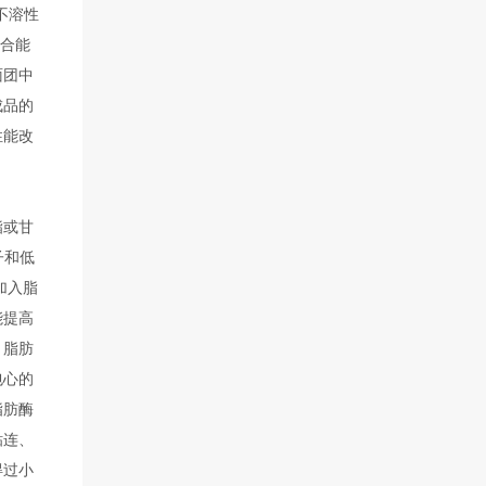
不溶性
结合能
面团中
成品的
性能改
酯或甘
子和低
加入脂
能提高
，脂肪
包心的
脂肪酶
粘连、
得过小