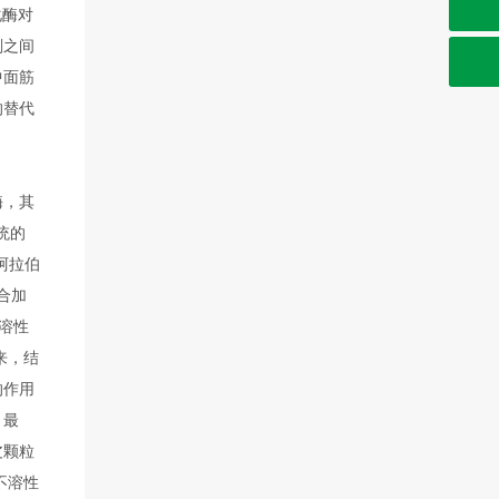
sdjienuo@163.com
化酶对
剂之间
中面筋
的替代
酶，其
统的
阿拉伯
合加
溶性
来，结
的作用
。最
皮颗粒
不溶性