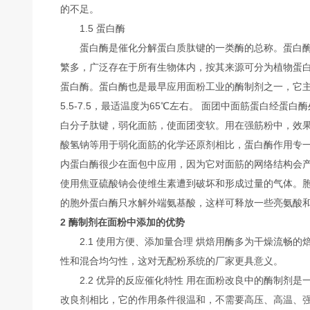
的不足。
1.5 蛋白酶
蛋白酶是催化分解蛋白质肽键的一类酶的总称。蛋白酶
繁多，广泛存在于所有生物体内，按其来源可分为植物蛋
蛋白酶。蛋白酶也是最早应用面粉工业的酶制剂之一，它主
5.5-7.5，最适温度为65℃左右。 面团中面筋蛋白经
白分子肽键，弱化面筋，使面团变软。用在强筋粉中，效
酸氢钠等用于弱化面筋的化学还原剂相比，蛋白酶作用专
内蛋白酶很少在面包中应用，因为它对面筋的网络结构会
使用焦亚硫酸钠会使维生素遭到破坏和形成过量的气体。
的胞外蛋白酶只水解外端氨基酸，这样可释放一些亮氨酸
2 酶制剂在面粉中添加的优势
2.1 使用方便、添加量合理 烘焙用酶多为干燥流畅的焙
性和混合均匀性，这对无配粉系统的厂家更具意义。
2.2 优异的反应催化特性 用在面粉改良中的酶制剂是
改良剂相比，它的作用条件很温和，不需要高压、高温、