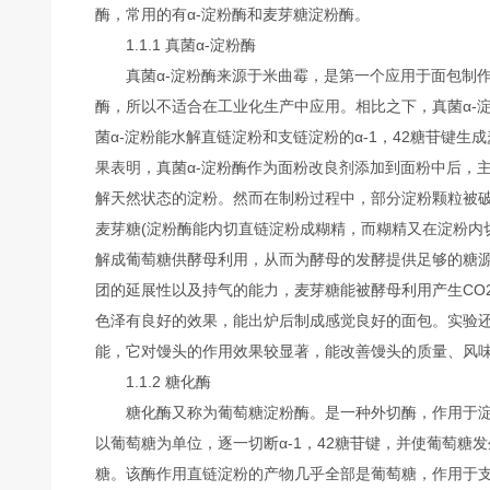
酶，常用的有α-淀粉酶和麦芽糖淀粉酶。
1.1.1 真菌α-淀粉酶
真菌α-淀粉酶来源于米曲霉，是第一个应用于面包制作
酶，所以不适合在工业化生产中应用。相比之下，真菌α-
菌α-淀粉能水解直链淀粉和支链淀粉的α-1，42糖苷键生成麦
果表明，真菌α-淀粉酶作为面粉改良剂添加到面粉中后，
解天然状态的淀粉。然而在制粉过程中，部分淀粉颗粒被破
麦芽糖(淀粉酶能内切直链淀粉成糊精，而糊精又在淀粉内
解成葡萄糖供酵母利用，从而为酵母的发酵提供足够的糖源
团的延展性以及持气的能力，麦芽糖能被酵母利用产生CO
色泽有良好的效果，能出炉后制成感觉良好的面包。实验还
能，它对馒头的作用效果较显著，能改善馒头的质量、风
1.1.2 糖化酶
糖化酶又称为葡萄糖淀粉酶。是一种外切酶，作用于淀
以葡萄糖为单位，逐一切断α-1，42糖苷键，并使葡萄糖发
糖。该酶作用直链淀粉的产物几乎全部是葡萄糖，作用于支链