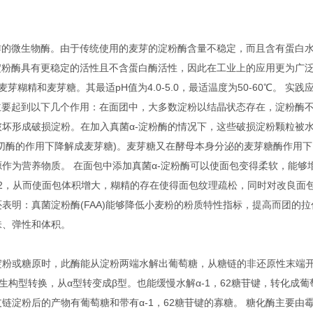
的微生物酶。由于传统使用的麦芽的淀粉酶含量不稳定，而且含有蛋白
淀粉酶具有更稳定的活性且不含蛋白酶活性，因此在工业上的应用更为广泛
芽糊精和麦芽糖。其最适pH值为4.0-5.0，最适温度为50-60℃。 实践
主要起到以下几个作用：在面团中，大多数淀粉以结晶状态存在，淀粉酶
坏形成破损淀粉。在加入真菌α-淀粉酶的情况下，这些破损淀粉颗粒被
切酶的作用下降解成麦芽糖)。麦芽糖又在酵母本身分泌的麦芽糖酶作用下
作为营养物质。 在面包中添加真菌α-淀粉酶可以使面包变得柔软，能够
2，从而使面包体积增大，糊精的存在使得面包纹理疏松，同时对改良面
表明：真菌淀粉酶(FAA)能够降低小麦粉的粉质特性指标，提高而团的拉
味、弹性和体积。
粉或糖原时，此酶能从淀粉两端水解出葡萄糖，从糖链的非还原性末端
生构型转换，从α型转变成β型。也能缓慢水解α-1，62糖苷键，转化成葡
淀粉后的产物有葡萄糖和带有α-1，62糖苷键的寡糖。 糖化酶主要由