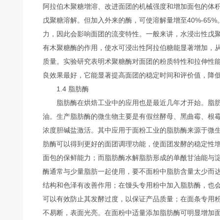
阿拉伯木聚糖增溶、改进面团的机械强度和增加面包的体积
戊聚糖溶解。但加入外来的酶，可使溶解量增至40%-65
力，因此会影响面团的流变特性。一般来讲，水浸出性戊
有木聚糖酶的作用，使水可浸出性阿拉伯糖能显著增加，
质量。实验研究表明术聚糖酶对面团的粉质特性和拉伸性
良效果最好，它能显著提高面团的稳定时间和评价值，降
1.4 脂肪酶
脂肪酶在烘焙工业中的应用也是最近几年才开始。脂肪
油。生产脂肪酶的微生物主要是有假丝酵母、黑曲霉、根霉、假
浓度胆碱盐激活。其中应用于面粉工业的脂肪酶来源于微生
肪酶可以得到更好的面团调理功能，使面团发酵的稳定性
面包的保鲜能力；而脂肪酶水解脂肪形成的单酰甘油能与
酶通常与少量脂肪一起使用，要不面粉中脂肪含量太少而
结构和色泽有改善作用；在馒头专用粉中加入脂肪酶，也
可以有效防止其发酵过度，以保证产品质量；在面条专用
不易断，表面光亮。在面粉中适量添加脂肪酶可明显增加