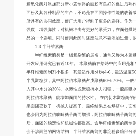
糖氧化酶对添加部分新小麦制得的面粉有良好的促进后熟作用
面粉及其各种制品的生产，不论是在面团操作性能的改善
所具有的协同效应，使广大用户得到了更多的选择。作为
强度，增强弹性，对机械冲击有更好的承受力，在面包烘
品的一个选项。同时使用此酶时还应注意不要添加过量，
1.3 半纤维素酶
半纤维素酶类是一组复杂酶的属名，通常又称为木聚糖
开发应用研究已有近10年。 木聚糖酶在焙烤中的应用是
半纤维素酶制剂小很多，其最适作用pH为4-6，最适温度
半乳聚糖肽，其中阿拉伯木聚糖占戊聚糖60%-70%。一般小
入其中水分的30%。水溶性戊聚糖持水力很强，一般能吸水
阿拉伯木聚糖，能增加面团的持水性。 在内切木聚糖酶的
果面团变软了，机械力提高了。最终结果是在烘焙中，面
也会因为阿拉伯呋喃糖苷酶而增强，阿拉伯呋喃糖苷酶能
后，面团的稳定性和机械性都提高。含半纤维素酶的酶制
会干涉面筋的网络结构，半纤维素酶能将非淀粉多糖部分溶