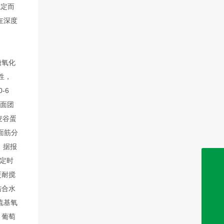
稳定而
在深度
糖氧化
性，
-6
和面团
麦谷蛋
面筋分
。据报
0632-8999286
定时
更耐搅
0632-8999191
结合水
巯基氧
0632-8999262
。葡萄