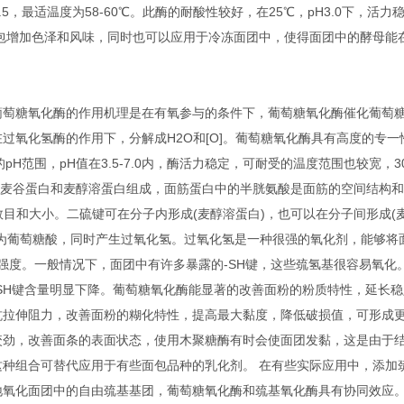
5，最适温度为58-60℃。此酶的耐酸性较好，在25℃，pH3.0下，活力
包增加色泽和风味，同时也可以应用于冷冻面团中，使得面团中的酵母能
葡萄糖氧化酶的作用机理是在有氧参与的条件下，葡萄糖氧化酶催化葡萄
在过氧化氢酶的作用下，分解成H2O和[O]。葡萄糖氧化酶具有高度的专一
H范围，pH值在3.5-7.0内，酶活力稳定，可耐受的温度范围也较宽，30
由麦谷蛋白和麦醇溶蛋白组成，面筋蛋白中的半胱氨酸是面筋的空间结构
的数目和大小。二硫键可在分子内形成(麦醇溶蛋白)，也可以在分子间形成(
为葡萄糖酸，同时产生过氧化氢。过氧化氢是一种很强的氧化剂，能够将
面筋的强度。一般情况下，面团中有许多暴露的-SH键，这些巯氢基很容易氧化
SH键含量明显下降。葡萄糖氧化酶能显著的改善面粉的粉质特性，延长稳
抗拉伸阻力，改善面粉的糊化特性，提高最大黏度，降低破损值，可形成
咬劲，改善面条的表面状态，使用木聚糖酶有时会使面团发黏，这是由于
种组合可替代应用于有些面包品种的乳化剂。 在有些实际应用中，添加
地氧化面团中的自由巯基基团，葡萄糖氧化酶和巯基氧化酶具有协同效应