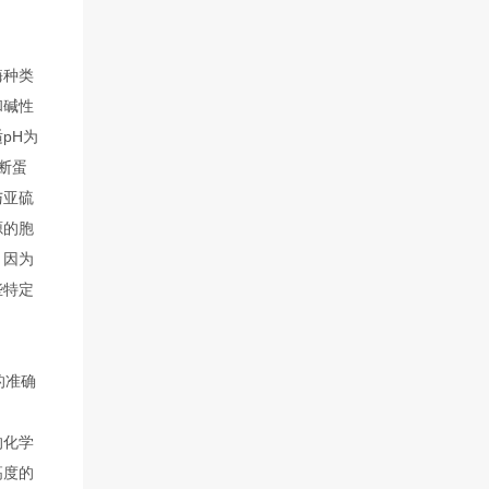
酶种类
和碱性
pH为
断蛋
与亚硫
源的胞
，因为
些特定
的准确
的化学
高度的