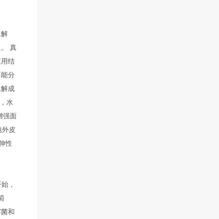
水解
。 真
应用结
不能分
水解成
，水
增强面
包外皮
伸性
开始，
萄
霉菌和