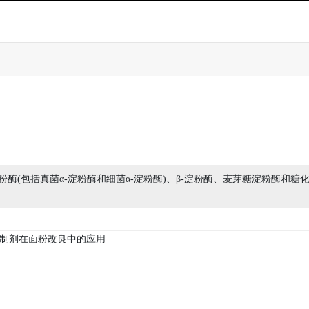
酶(包括真菌α-淀粉酶和细菌α-淀粉酶)、β-淀粉酶、麦芽糖淀粉酶和糖