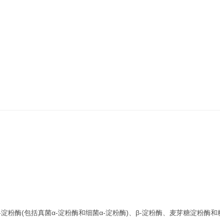
酶(包括真菌α-淀粉酶和细菌α-淀粉酶)、β-淀粉酶、麦芽糖淀粉酶和